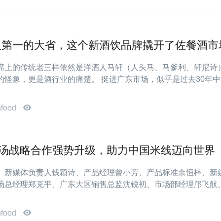
入第一的大省，这个新酒饮品牌撬开了佐餐酒市
席上的传统老三样依然是洋酒人马轩（人头马、马爹利、轩尼诗
的怪象，更是酒行业的痛楚。 挺进广东市场，似乎是过去30年
nfood
高汤战略合作强势升级，助力中国米线迈向世界
、新媒体负责人钱颖诗、产品经理曾小芳、产品标准余恒梓、新
汤总经理郑克平、广东大区销售总监沈锐初、市场部经理邝飞航
nfood