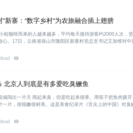
村”新寨：“数字乡村”为农旅融合插上翅膀
为小粒咖啡而来的人越来越多，平均每天接待游客约2000人次，
信心。17日，云南省保山市隆阳区新寨村党总支书记王加维对中
nfood
0条 北京人到底是有多爱吃臭鳜鱼
悦城闯出一片天 闻起来臭，但是吃起来很香。用筷子把鱼肉拨开
片一片，很细嫩很鲜美。这是美食纪录片《舌尖上的中国》对臭
nfood