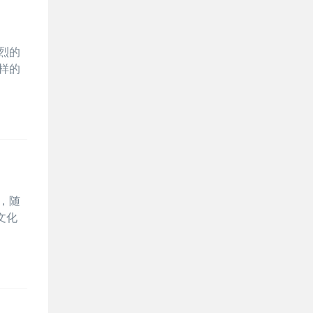
烈的
样的
，随
文化