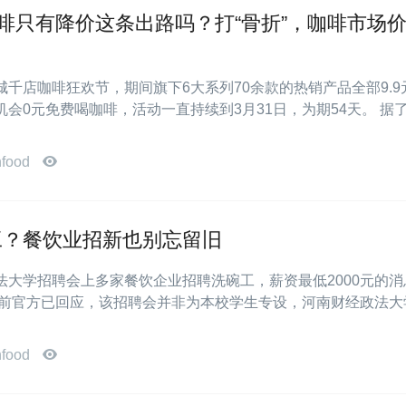
咖啡只有降价这条出路吗？打“骨折”，咖啡市场
千店咖啡狂欢节，期间旗下6大系列70余款的热销产品全部9.9
会0元免费喝咖啡，活动一直持续到3月31日，为期54天。 据
nfood
工？餐饮业招新也别忘留旧
法大学招聘会上多家餐饮企业招聘洗碗工，薪资最低2000元的消
目前官方已回应，该招聘会并非为本校学生专设，河南财经政法大
nfood