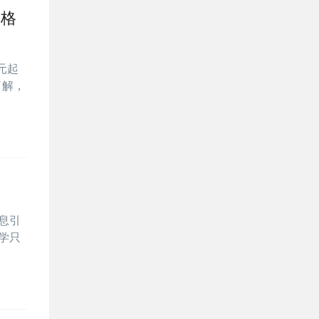
价格
元起
了解，
息引
学只