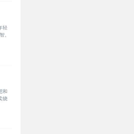
年轻
心智。
想和
卖烧