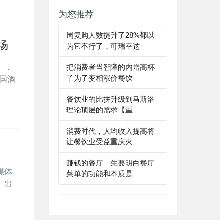
为您推荐
周复购人数提升了28%都以
场
为它不行了，可瑞幸这
），
把消费者当智障的内增高杯
子为了变相涨价餐饮
中国酒
餐饮业的比拼升级到马斯洛
理论顶层的需求【重
消费时代，人均收入提高将
让餐饮业受益重庆火
赚钱的餐厅，先要明白餐厅
媒体
菜单的功能和本质是
、出