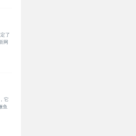
坚定了
新网
，它
鳜鱼