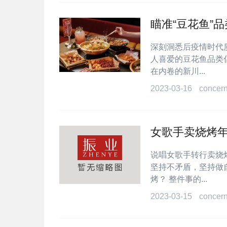
瞄准“豆花鱼”
深刻洞悉后疫情时代
人喜爱的豆花鱼品类
在内卷的新川...
2023-03-16
concer
女歌手卖烧烤
说唱女歌手转行卖烧
坚持不矛盾，坚持做
烤？ 整件事的...
2023-03-15
concer