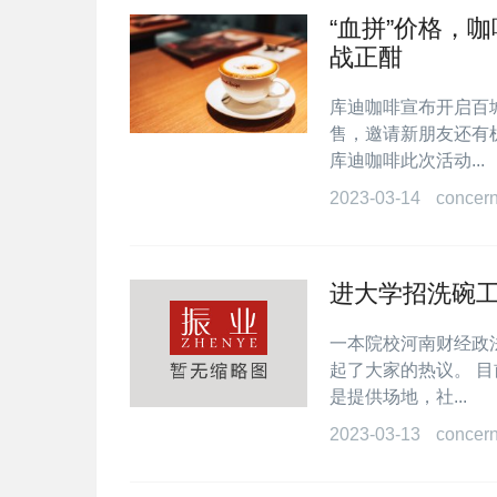
“血拼”价格，
战正酣
库迪咖啡宣布开启百城
售，邀请新朋友还有机
库迪咖啡此次活动...
2023-03-14
concer
进大学招洗碗
一本院校河南财经政
起了大家的热议。 
是提供场地，社...
2023-03-13
concer