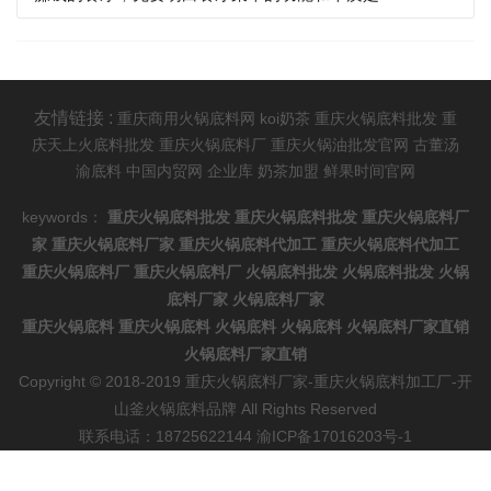
友情链接 :
重庆商用火锅底料网
koi奶茶
重庆火锅底料批发
重
庆天上火底料批发
重庆火锅底料厂
重庆火锅油批发官网
古董汤
渝底料
中国内贸网
企业库
奶茶加盟
鲜果时间官网
keywords：
重庆火锅底料批发
重庆火锅底料批发
重庆火锅底料厂
家
重庆火锅底料厂家
重庆火锅底料代加工
重庆火锅底料代加工
重庆火锅底料厂
重庆火锅底料厂
火锅底料批发
火锅底料批发
火锅
底料厂家
火锅底料厂家
重庆火锅底料
重庆火锅底料
火锅底料
火锅底料
火锅底料厂家直销
火锅底料厂家直销
Copyright © 2018-2019 重庆火锅底料厂家-重庆火锅底料加工厂-开
山釜火锅底料品牌 All Rights Reserved
联系电话：18725622144 渝ICP备17016203号-1
地址：中国重庆市江北区北滨路