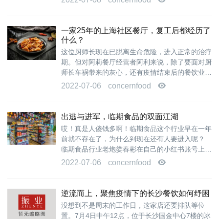
一家25年的上海社区餐厅，复工后都经历了
什么？
这位厨师长现在已脱离生命危险，进入正常的治疗
期。但对阿莉餐厅经营者阿利来说，除了要面对厨
师长车祸带来的灰心，还有疫情结束后的餐饮业市
场变化。他说， 不主做外卖，意味着无法...
2022-07-06
concernfood
出逃与进军，临期食品的双面江湖
哎！真是人傻钱多啊！临期食品这个行业早在一年
前就不存在了，为什么到现在还有人要进入呢？
临期食品行业老炮娄春彬在自己的小红书账号上用
5条视频为临期食品这个行业判了死刑。 而...
2022-07-06
concernfood
逆流而上，聚焦疫情下的长沙餐饮如何纾困
没想到不是周末的工作日，这家店还要排队等位
置。7月4日中午12点，位于长沙国金中心7楼的冰