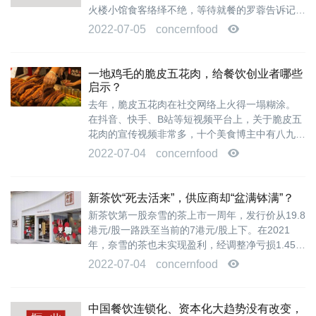
火楼小馆食客络绎不绝，等待就餐的罗蓉告诉记
者，听说冰火楼又上了夏季新菜，特意约了三位
2022-07-05
concernfood
好...
一地鸡毛的脆皮五花肉，给餐饮创业者哪些
启示？
去年，脆皮五花肉在社交网络上火得一塌糊涂。
在抖音、快手、B站等短视频平台上，关于脆皮五
花肉的宣传视频非常多，十个美食博主中有八九个
可能都安利过脆皮五花肉。视频里博主一口下...
2022-07-04
concernfood
新茶饮“死去活来”，供应商却“盆满钵满”？
新茶饮第一股奈雪的茶上市一周年，发行价从19.8
港元/股一路跌至当前的7港元/股上下。在2021
年，奈雪的茶也未实现盈利，经调整净亏损1.45亿
元。 另一头部玩家喜茶上市遥遥无期，如何守
2022-07-04
concernfood
住...
中国餐饮连锁化、资本化大趋势没有改变，