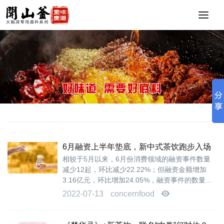
重
庆
火
锅
底
料
批
发
，
重
庆
火
6月融资上半年垫底，新中式茶饮跑步入场
锅
相较于5月以来，6月份消费领域的融资事件数量
底
减少12起，环比减少22.22%；但融资金额增加
料
3.16亿元，环比增加24.05%，融资事件的数量虽
厂
有下滑，但融资金额略有上涨。 结合2022上半年
家
2022-07-13
concernfood
整体融资情...
，
重