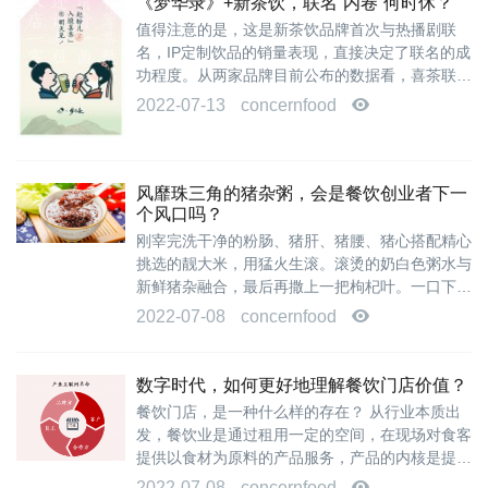
《梦华录》+新茶饮，联名“内卷”何时休？
庆
火
值得注意的是，这是新茶饮品牌首次与热播剧联
锅
名，IP定制饮品的销量表现，直接决定了联名的成
底
功程度。从两家品牌目前公布的数据看，喜茶联名
特调产品上线首日即售出近30万杯，单店最高...
料
2022-07-13
concernfood
厂
，
四
风靡珠三角的猪杂粥，会是餐饮创业者下一
川
个风口吗？
火
刚宰完洗干净的粉肠、猪肝、猪腰、猪心搭配精心
锅
挑选的靓大米，用猛火生滚。滚烫的奶白色粥水与
底
新鲜猪杂融合，最后再撒上一把枸杞叶。一口下
料
肚，米香肉鲜，即便是大热天都不忍不住一...
厂
2022-07-08
concernfood
数字时代，如何更好地理解餐饮门店价值？
餐饮门店，是一种什么样的存在？ 从行业本质出
发，餐饮业是通过租用一定的空间，在现场对食客
提供以食材为原料的产品服务，产品的内核是提供
饱腹感。 由此可见，餐饮门店（场）是餐饮...
2022-07-08
concernfood