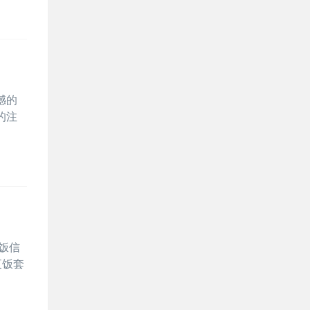
憾的
的注
饭信
夜饭套