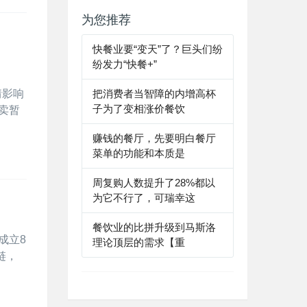
为您推荐
快餐业要“变天”了？巨头们纷
纷发力“快餐+”
情影响
把消费者当智障的内增高杯
子为了变相涨价餐饮
卖暂
赚钱的餐厅，先要明白餐厅
菜单的功能和本质是
周复购人数提升了28%都以
为它不行了，可瑞幸这
餐饮业的比拼升级到马斯洛
成立8
理论顶层的需求【重
链，