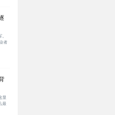
逐
军。
业者
背
这显
么最