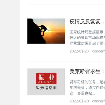
疫情反反复复
国家统计局数据显示，
较大的餐饮市场规模
停营业仿佛开启了循..
2022-01-20
concer
美菜断臂求生：
货车司机的任务，是
年的美菜，通过自建
这一赛道也被...
2022-01-20
concer