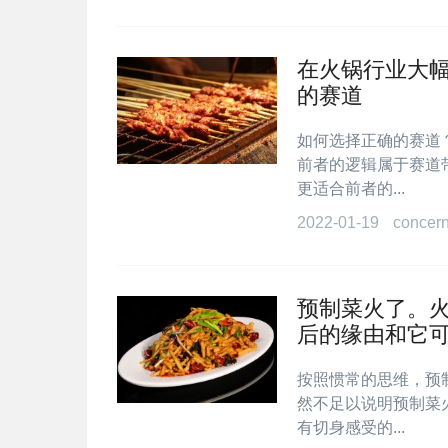
在火锅行业大
的赛道
如何选择正确的赛道
前者的逻辑属于赛道
更适合前者的...
2022-01-19
concer
预制菜火了。
后的缘由和它
按照惯常的思维，预
然不足以说明预制菜
有切身感受的...