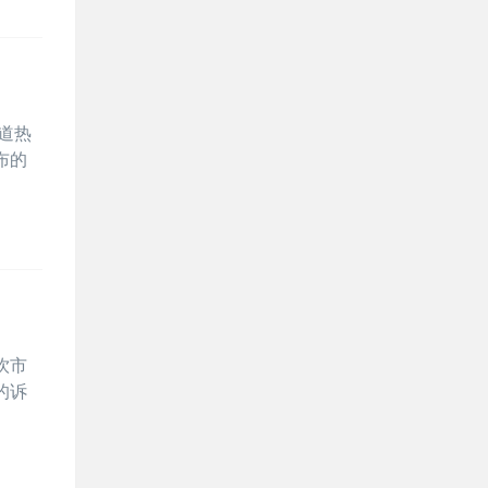
道热
布的
饮市
的诉