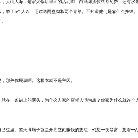
烈，人山人海，这家火锅店里面的活动啊，白酒啤酒饮料都免费，还有水
饭，够了5个人以上还赠送两盘肉和两个青菜。不知道他们是靠什么挣钱。
了。
境，那关你屁事啊。这根本就不是主因。
的就在一条街上的两头，为什么人家的店就人满为患？你家为什么就连个
自己这里。整天满脑子就是开店立刻赚钱的想法，幻想一夜暴富，想着一