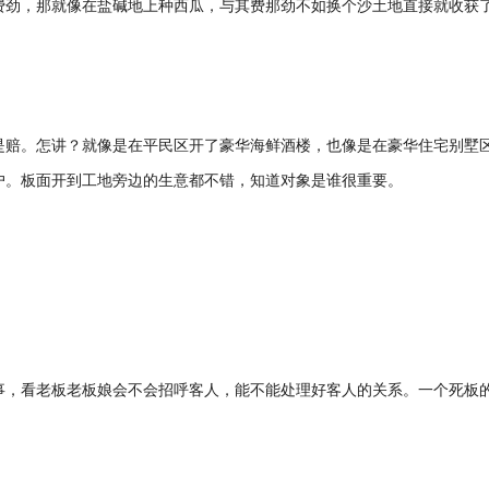
费劲，那就像在盐碱地上种西瓜，与其费那劲不如换个沙土地直接就收获
是赔。怎讲？就像是在平民区开了豪华海鲜酒楼，也像是在豪华住宅别墅
户。板面开到工地旁边的生意都不错，知道对象是谁很重要。
事，看老板老板娘会不会招呼客人，能不能处理好客人的关系。一个死板