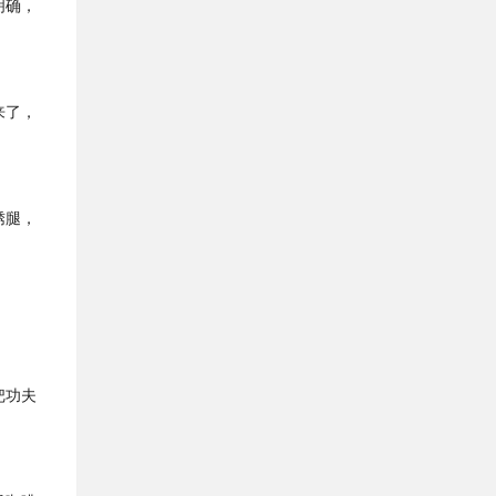
明确，
来了，
绣腿，
把功夫