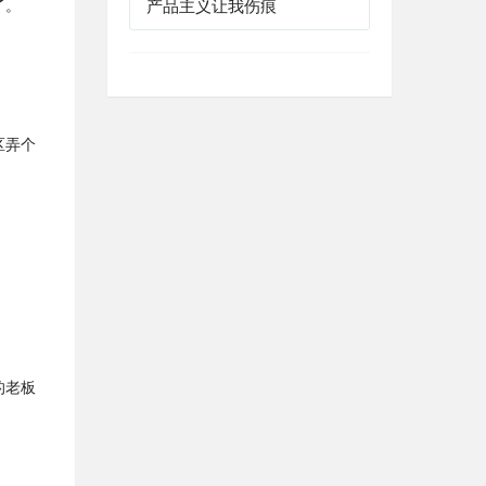
了。
产品主义让我伤痕
区弄个
的老板