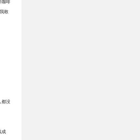
果咖啡
我敢
人都没
战成