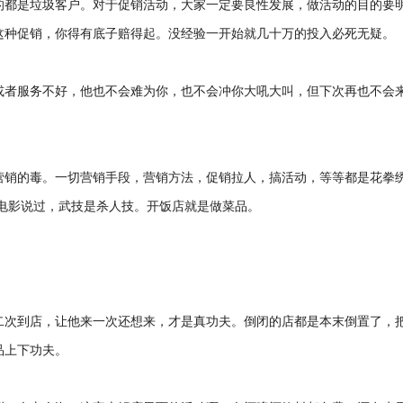
的都是垃圾客户。对于促销活动，大家一定要良性发展，做活动的目的要
这种促销，你得有底子赔得起。没经验一开始就几十万的投入必死无疑。
或者服务不好，他也不会难为你，也不会冲你大吼大叫，但下次再也不会
营销的毒。一切营销手段，营销方法，促销拉人，搞活动，等等都是花拳
电影说过，武技是杀人技。开饭店就是做菜品。
二次到店，让他来一次还想来，才是真功夫。倒闭的店都是本末倒置了，
品上下功夫。