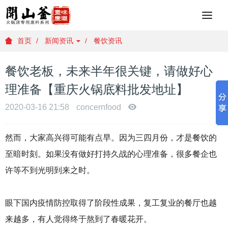
重
庆
火
首页
新闻资讯
餐饮资讯
锅
底
餐饮老板，未来半年很关键，请做好心
料
批
理准备【重庆火锅底料批发地址】
发
，
2020-03-16 21:58
concernfood
重
庆
然而，大家高兴得可能有点早。因为三四月份，才是餐饮的
火
锅
至暗时刻。如果没有做好打持久战的心理准备，很多餐企也
底
许等不到光明到来之时。
料
厂
家
眼下国内疫情防控取得了阶段性成果，复工复业的餐厅也越
，
重
来越多，有人觉得终于熬到了春暖花开。