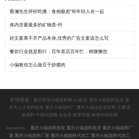
蔡澜先生评价吃播：食相极差“和年轻人在一起
体内含量最多的矿物质-钙
好文案离不开产品本身,优秀的广告文案该怎么写
餐饮行业就是勤行，百年老店百年忙，稍微懈怠
小编教你怎么做豆干炒腊肉
友情链接 :
重庆商用火锅底料网
koi奶茶
重庆火锅底料批发
重
庆天上火底料批发
重庆火锅底料厂
重庆火锅油批发官网
古董汤
渝底料
中国内贸网
企业库
奶茶加盟
鲜果时间官网
keywords：
重庆火锅底料批发
重庆火锅底料批发
重庆火锅底料厂
家
重庆火锅底料厂家
重庆火锅底料代加工
重庆火锅底料代加工