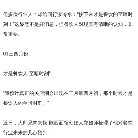
庆
火
但多位行业人士却给同行泼冷水：“接下来才是餐饮的至暗时
锅
底
刻！”这显然不是好消息，但餐饮人对现实有清晰的认知，非
料
常重要。
厂
，
四
01三四月份，
川
火
锅
才是餐饮人“至暗时刻”
底
料
厂
“我预计真正的关店潮会出现在三月底四月初，那个时候才是
餐饮人的至暗时刻。”
近日，大师兄肉夹馍·陕西面馆创始人郑如师梳理了他对餐饮
行业未来的几点预判。