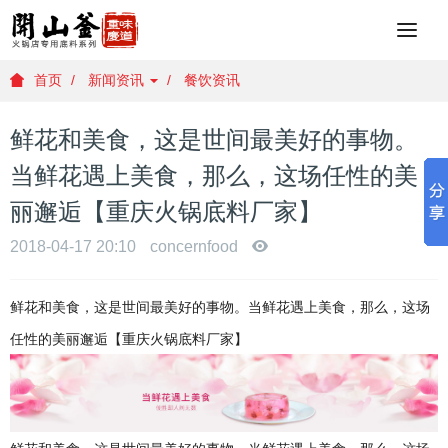
重
庆
火
首页
新闻资讯
餐饮资讯
锅
底
鲜花和美食，这是世间最美好的事物。
料
批
当鲜花遇上美食，那么，这场任性的美
发
丽邂逅【重庆火锅底料厂家】
，
重
2018-04-17 20:10
concernfood
庆
火
锅
鲜花和美食，这是世间最美好的事物。当鲜花遇上美食，那么，这场
底
任性的美丽邂逅【重庆火锅底料厂家】
料
厂
家
，
重