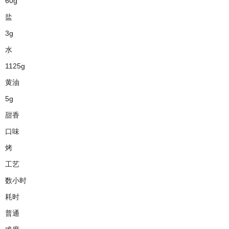
60g
盐
3g
水
1125g
黄油
5g
甜香
口味
烤
工艺
数小时
耗时
普通