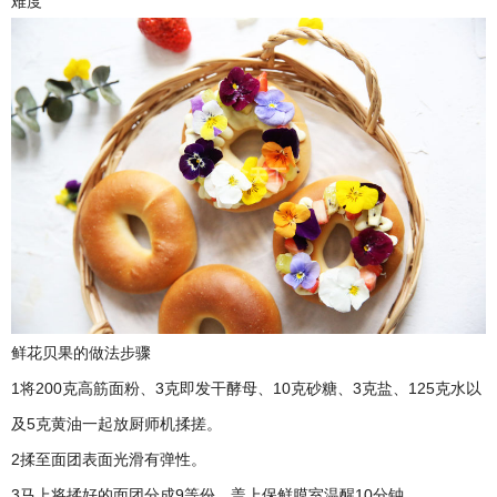
难度
鲜花贝果的做法步骤
1将200克高筋面粉、3克即发干酵母、10克砂糖、3克盐、125克水以
及5克黄油一起放厨师机揉搓。
2揉至面团表面光滑有弹性。
3马上将揉好的面团分成9等份，盖上保鲜膜室温醒10分钟。