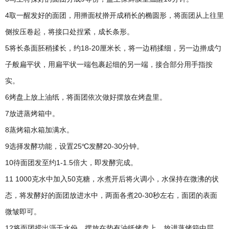
4取一醒发好的面团，用擀面杖擀开成稍长的椭圆形，将面团从上往里
侧按压卷起，将接口处捏紧，成长条形。
5将长条面胚稍揉长，约18-20厘米长，将一边稍揉细，另一边擀成勺
子般扁平状，用扁平状一端包裹起细的另一端，接合部分用手指按
实。
6烤盘上放上油纸，将面团依次做好摆放在烤盘里。
7放进蒸烤箱中。
8蒸烤箱水箱加满水。
9选择发酵功能，设置25℃发酵20-30分钟。
10待面团发至约1-1.5倍大，即发酵完成。
11 1000克水中加入50克糖，水煮开后将火调小，水保持在微沸的状
态，将发酵好的面团放进水中，两面各煮20-30秒左右，面团的表面
微皱即可。
12将面团捞出沥干水份，摆放在垫有油纸烤盘上，放进蒸烤箱中层。