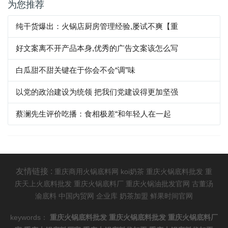
为您推荐
纯干货爆出：火锅店厨房管理经验,屡试不爽【重
好文案离不开产品本身,优秀的广告文案该怎么写
白瓜甜不甜关键在于你会不会“调”味
以党的政治建设为统领 把我们党建设得更加坚强
蔡澜先生评价吃播：食相极差“和年轻人在一起
友情链接 :
重庆商用火锅底料网
koi奶茶
重庆火锅底料批发
重
庆天上火底料批发
重庆火锅底料厂
重庆火锅油批发官网
古董汤
渝底料
中国内贸网
企业库
奶茶加盟
鲜果时间官网
keywords：
重庆火锅底料批发
重庆火锅底料批发
重庆火锅底料厂