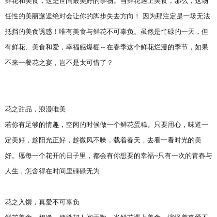
鲜花和美食，这是世间最美好的事物。当鲜花遇上美食，那么，这场
庆
火
任性的美丽邂逅绝对会让你的脚步失去方向！ ​因为那注定是一场无法
锅
抵挡的美食诱惑！唯有美食与鲜花不可辜负。虽然是忙碌的一天，但
底
料
有鲜花、美食和爱，幸福感爆棚～在春季这个鲜花烂漫的季节，如果
厂
不来一餐花之宴，岂不是太可惜了？
，
四
川
火
锅
花之甜品，浪漫唯美
底
若你有足够的情趣，空闲的时候做一个鲜花蛋糕。只要用心，味道一
料
厂
定美好，趁阳光正好，趁微风不噪，载着春天，去看一看时光的美
好。愿每一个花开的日子里，都会有你想要的幸福~只有一次的青春与
人生，怎舍得在时间里碌碌无为
花之入馔，真爱不可辜负