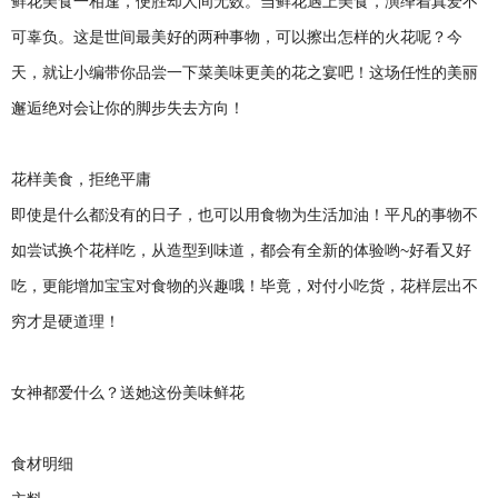
鲜花美食一相逢，便胜却人间无数。当鲜花遇上美食，演绎着真爱不
可辜负。这是世间最美好的两种事物，可以擦出怎样的火花呢？今
天，就让小编带你品尝一下菜美味更美的花之宴吧！这场任性的美丽
邂逅绝对会让你的脚步失去方向！ ​
花样美食，拒绝平庸
即使是什么都没有的日子，也可以用食物为生活加油！平凡的事物不
如尝试换个花样吃，从造型到味道，都会有全新的体验哟~好看又好
吃，更能增加宝宝对食物的兴趣哦！毕竟，对付小吃货，花样层出不
穷才是硬道理！
女神都爱什么？送她这份美味鲜花
食材明细