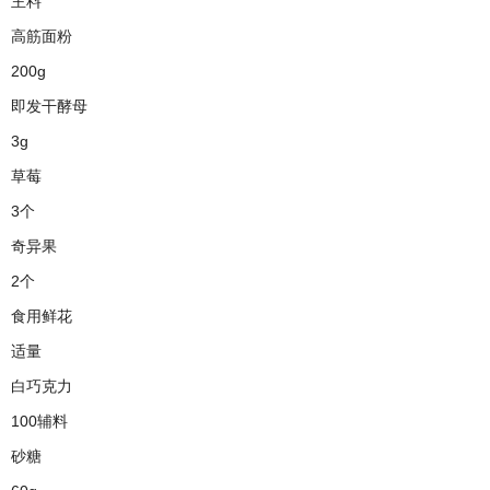
主料
高筋面粉
200g
即发干酵母
3g
草莓
3个
奇异果
2个
食用鲜花
适量
白巧克力
100辅料
砂糖