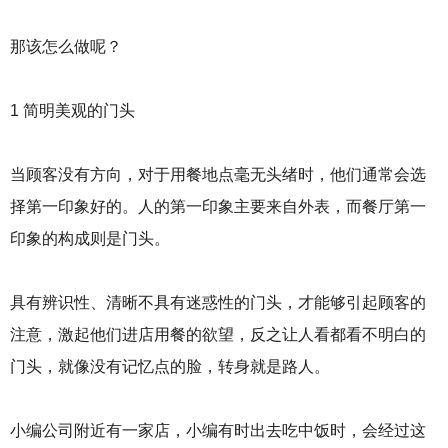
庆
火
那该怎么做呢？
锅
底
料
1 简明美观的门头
厂
，
四
当顾客没有方向，对于用餐地点毫无头绪时，他们通常会选
川
火
择第一印象好的。人的第一印象主要来自外表，而餐厅第一
锅
印象的构成则是门头。
底
料
厂
具有辨识性、清晰不具有迷惑性的门头，才能够引起顾客的
注意，激起他们进店用餐的欲望，反之让人看都看不明白的
门头，就像没有记忆点的脸，转身就是路人。
小编公司附近有一家店，小编有时出去吃中饭时，会经过这