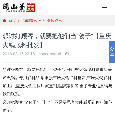
重
庆
火
首页
新闻资讯
餐饮资讯
锅
底
想讨好顾客，就要把他们当“傻子”【重庆
料
批
火锅底料批发】
发
，
2018-08-15 22:16
concernfood
重
庆
想讨好顾客，就要把他们当“傻子”，开山釜火锅底料是重庆著
火
锅
名火锅店专用底料品牌,承接重庆火锅底料批发,重庆火锅底料
底
加工厂,重庆火锅底料厂家直销,贴牌定制等,更多专业信息请与
料
厂
我们联系。
家
必须把顾客当“傻子”，让他们不需要思考就能感受到你的细心
，
重
周全。