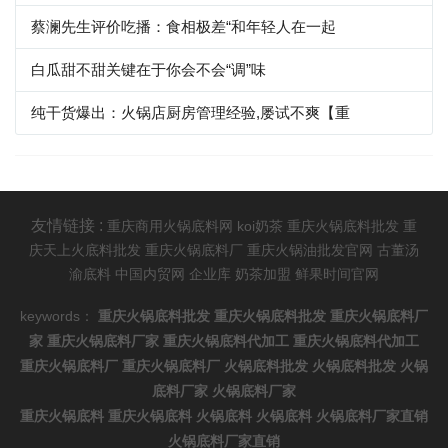
蔡澜先生评价吃播：食相极差“和年轻人在一起
白瓜甜不甜关键在于你会不会“调”味
纯干货爆出：火锅店厨房管理经验,屡试不爽【重
友情链接 :
重庆商用火锅底料网
koi奶茶
重庆火锅底料批发
重
庆天上火底料批发
重庆火锅底料厂
重庆火锅油批发官网
古董汤
渝底料
中国内贸网
企业库
奶茶加盟
鲜果时间官网
keywords：
重庆火锅底料批发
重庆火锅底料批发
重庆火锅底料厂
家
重庆火锅底料厂家
重庆火锅底料代加工
重庆火锅底料代加工
重庆火锅底料厂
重庆火锅底料厂
火锅底料批发
火锅底料批发
火锅
底料厂家
火锅底料厂家
重庆火锅底料
重庆火锅底料
火锅底料
火锅底料
火锅底料厂家直销
火锅底料厂家直销