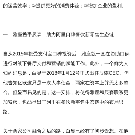
庆
的运营效率；②提供更好的消费体验；③增加企业的盈利。
火
锅
底
料
厂
一、雅座携手辰森，助力阿里口碑餐饮新零售生态链
，
四
自从2015年接受支付宝口碑投资后，雅座就一直在协助口碑
川
火
进行对线下餐厅支付和营销的赋能工作。此外，一个鲜为人
锅
知的消息是，白昱于2018年1月12号正式出任辰森CEO。但
底
料
他告知亿欧这只是一次人事任命，两家在资本上并无太多整
厂
合。但显而易见的是，这一安排，将使得雅座和辰森联系更
加紧密，也凸显出了阿里在餐饮新零售生态链中的布局思
路。
关于两家公司融合之后的路，白昱已经有了初步设想。在他