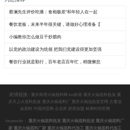
蔡澜先生评价吃播：食相极差“和年轻人在一起
餐饮老板，未来半年很关键，请做好心理准备【
小编教你怎么做豆干炒腊肉
以党的政治建设为统领 把我们党建设得更加坚强
餐饮行业就是勤行，百年老店百年忙，稍微懈怠
友情链接 :
重庆商用火锅底料网
koi奶茶
重庆火锅底料批发
重
庆天上火底料批发
重庆火锅底料厂
重庆火锅油批发官网
古董汤
渝底料
中国内贸网
企业库
奶茶加盟
鲜果时间官网
keywords：
重庆火锅底料批发
重庆火锅底料批发
重庆火锅底料厂
家
重庆火锅底料厂家
重庆火锅底料代加工
重庆火锅底料代加工