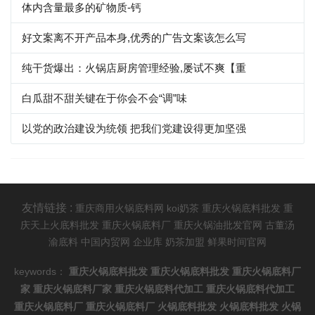
体内含量最多的矿物质-钙
好文案离不开产品本身,优秀的广告文案该怎么写
纯干货爆出：火锅店厨房管理经验,屡试不爽【重
白瓜甜不甜关键在于你会不会“调”味
以党的政治建设为统领 把我们党建设得更加坚强
友情链接 :
重庆商用火锅底料网
koi奶茶
重庆火锅底料批发
重
庆天上火底料批发
重庆火锅底料厂
重庆火锅油批发官网
古董汤
渝底料
中国内贸网
企业库
奶茶加盟
鲜果时间官网
keywords：
重庆火锅底料批发
重庆火锅底料批发
重庆火锅底料厂
家
重庆火锅底料厂家
重庆火锅底料代加工
重庆火锅底料代加工
重庆火锅底料厂
重庆火锅底料厂
火锅底料批发
火锅底料批发
火锅