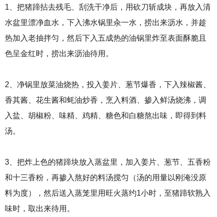
庆
1、把猪蹄拈去残毛、刮洗干净后，用砍刀斩成块，再放入清
火
水盆里漂净血水，下入沸水锅里汆一水，捞出来沥水，并趁
锅
底
热加入老抽拌匀，然后下入五成热的油锅里炸至表面酥脆且
料
色呈金红时，捞出来沥油待用。
厂
，
四
2、净锅里放菜油烧热，投入姜片、葱节爆香，下入辣椒酱、
川
火
香其酱、花生酱和蚝油炒香，烹入料酒、掺入鲜汤烧沸，调
锅
入盐、胡椒粉、味精、鸡精、糖色和白糖熬出味，即得到料
底
料
汤。
厂
3、把炸上色的猪蹄块放入蒸盆里，加入姜片、葱节、五香粉
和十三香粉，再掺入熬好的料汤搅匀（汤的用量以刚淹没原
料为度），然后送入蒸笼里用旺火蒸约1小时，至猪蹄软熟入
味时，取出来待用。