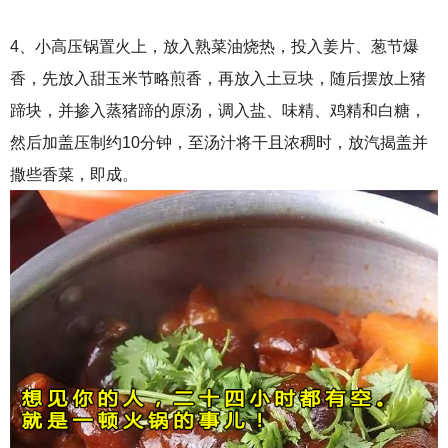
4、小高压锅置火上，放入熟菜油烧热，投入姜片、葱节爆
香，先放入甜玉米节略煎香，再放入土豆块，随后摆放上猪
蹄块，并掺入蒸猪蹄的原汤，调入盐、味精、鸡精和白糖，
然后加盖压制约10分钟，至汤汁将干且浓稠时，放汽揭盖并
撒些香菜，即成。