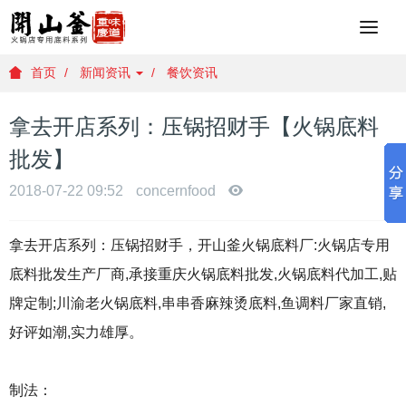
重
庆
火
首页
新闻资讯
餐饮资讯
锅
底
拿去开店系列：压锅招财手【火锅底料
料
批
批发】
发
，
2018-07-22 09:52
concernfood
重
庆
拿去开店系列：压锅招财手，开山釜火锅底料厂:火锅店专用
火
锅
底料批发生产厂商,承接重庆火锅底料批发,火锅底料代加工,贴
底
牌定制;川渝老火锅底料,串串香麻辣烫底料,鱼调料厂家直销,
料
厂
好评如潮,实力雄厚。
家
，
重
制法：