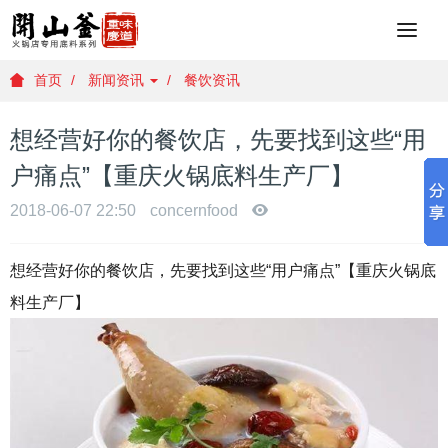
重
庆
火
首页
新闻资讯
餐饮资讯
锅
底
想经营好你的餐饮店，先要找到这些“用
料
批
户痛点”【重庆火锅底料生产厂】
发
，
2018-06-07 22:50
concernfood
重
庆
想经营好你的餐饮店，先要找到这些“用户痛点”【重庆火锅底
火
锅
料生产厂】
底
料
厂
家
，
重