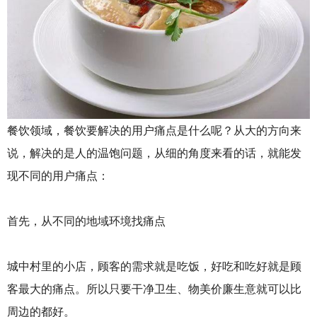
庆
火
锅
底
料
厂
，
四
川
餐饮领域，餐饮要解决的用户痛点是什么呢？从大的方向来
火
说，解决的是人的温饱问题，从细的角度来看的话，就能发
锅
底
现不同的用户痛点：
料
厂
首先，从不同的地域环境找痛点
城中村里的小店，顾客的需求就是吃饭，好吃和吃好就是顾
客最大的痛点。所以只要干净卫生、物美价廉生意就可以比
周边的都好。