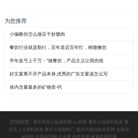
为您推荐
小编教你怎么做豆干炒腊肉
餐饮行业就是勤行，百年老店百年忙，稍微懈怠
半年血亏上千万：“做餐饮，产品主义让我伤痕
好文案离不开产品本身,优秀的广告文案该怎么写
体内含量最多的矿物质-钙
友情链接 :
重庆商用火锅底料网
koi奶茶
重庆火锅底料批发
重
庆天上火底料批发
重庆火锅底料厂
重庆火锅油批发官网
古董汤
渝底料
中国内贸网
企业库
奶茶加盟
鲜果时间官网