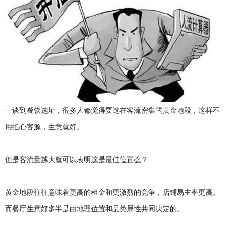
庆
火
锅
底
料
厂
，
四
川
火
一谈到餐饮选址，很多人都觉得要选在客流密集的黄金地段，这样不
锅
底
用担心客源，生意就好。
料
厂
但是客流量越大就可以表明这是最佳位置么？
黄金地段往往意味着更高的租金和更激烈的竞争，店铺易主率更高。
而餐厅生意好多半是由地理位置和品类属性共同决定的。