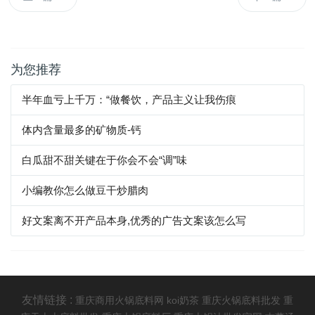
为您推荐
半年血亏上千万：“做餐饮，产品主义让我伤痕
体内含量最多的矿物质-钙
白瓜甜不甜关键在于你会不会“调”味
小编教你怎么做豆干炒腊肉
好文案离不开产品本身,优秀的广告文案该怎么写
友情链接 :
重庆商用火锅底料网
koi奶茶
重庆火锅底料批发
重