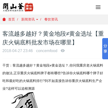
重
庆
火
首页
新闻资讯
餐饮资讯
锅
底
客流越多越好？黄金地段≠黄金选址【重
料
批
庆火锅底料批发市场在哪里】
发
，
2018-04-27 23:46
concernfood
重
庆
干货：客流越多越好？黄金地段≠黄金选址？,你问我重庆老火锅底料
火
锅
的做法,正宗重庆火锅底料牌子都有哪些?告诉你火锅底料哪个牌子好
底
吃和最好吃的火锅底料排行?到不如直接告诉你重庆火锅底料生产企
料
厂
业?这样可以追根溯源
家
，
重