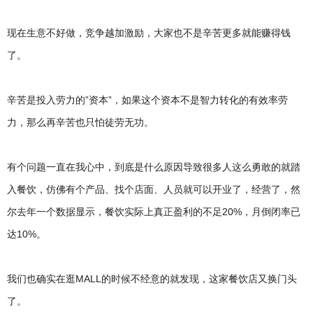
庆
火
锅
现在生意不好做，竞争越加激励，大家也不是辛苦更多就能赚得钱
底
了。
料
厂
，
辛苦是投入劳力的”资本”，如果这个资本不是智力转化的有效率劳
四
力，那么再辛苦也只怕徒劳无功。
川
火
锅
有个问题一直在我心中，到底是什么原因导致很多人这么勇敢的就踏
底
料
入餐饮，仿佛有个产品、找个店面、人员就可以开业了，经营了，然
厂
尔去年一个数据显示，餐饮实际上真正盈利的不足20%，月倒闭率已
达10%。
我们也确实在逛MALL的时候不经意的就发现，这家餐饮店又换门头
了。