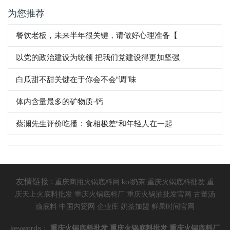
为您推荐
餐饮老板，未来半年很关键，请做好心理准备【
以党的政治建设为统领 把我们党建设得更加坚强
白瓜甜不甜关键在于你会不会“调”味
体内含量最多的矿物质-钙
蔡澜先生评价吃播：食相极差“和年轻人在一起
友情链接 :
重庆商用火锅底料网
koi奶茶
重庆火锅底料批发
重
庆天上火底料批发
重庆火锅底料厂
重庆火锅油批发官网
古董汤
渝底料
中国内贸网
企业库
奶茶加盟
鲜果时间官网
keywords：
重庆火锅底料批发
重庆火锅底料批发
重庆火锅底料厂