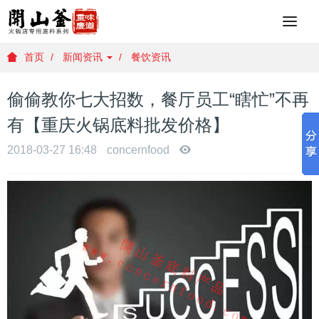
重
庆
火
首页
新闻资讯
餐饮资讯
锅
底
偷偷教你七大招数，餐厅员工“瞎忙”不再
料
批
有【重庆火锅底料批发价格】
发
，
2018-03-27 16:48
concernfood
重
庆
火
锅
底
料
厂
家
，
重