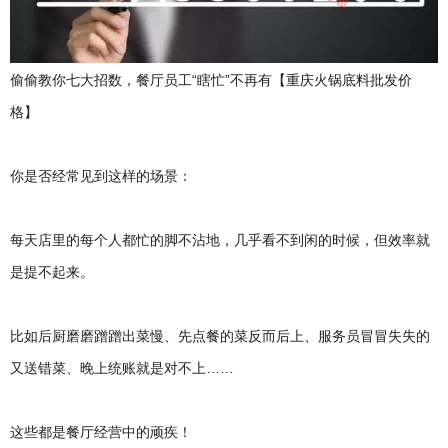
庆
火
锅
底
偷偷教你七大招数，餐厅员工“瞎忙”不再有【重庆火锅底料批发价
料
格】
厂
，
四
你是否经常见到这样的场景：
川
火
锅
每天店里的每个人都忙的脚不沾地，几乎看不到闲的时候，但效率就
底
料
是提不起来。
厂
比如后厨磨磨蹭蹭出菜慢、先点餐的菜反而后上、服务员冒冒失失的
又送错菜、晚上统账就是对不上……
这些都是餐厅经营中的顽疾！