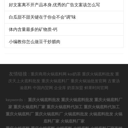
好文案离不开产品本身,优秀的广告文案该怎么写
白瓜甜不甜关键在于你会不会“调”味
体内含量最多的矿物质-钙
小编教你怎么做豆干炒腊肉
友情链接 :
重庆商用火锅底料网
koi奶茶
重庆火锅底料批发
重
庆天上火底料批发
重庆火锅底料厂
重庆火锅油批发官网
古董汤
渝底料
中国内贸网
企业库
奶茶加盟
鲜果时间官网
keywords：
重庆火锅底料批发
重庆火锅底料批发
重庆火锅底料厂
家
重庆火锅底料厂家
重庆火锅底料代加工
重庆火锅底料代加工
重庆火锅底料厂
重庆火锅底料厂
火锅底料批发
火锅底料批发
火锅
底料厂家
火锅底料厂家