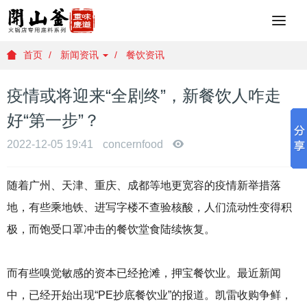
重
庆
火
首页
新闻资讯
餐饮资讯
锅
底
疫情或将迎来“全剧终”，新餐饮人咋走
料
批
好“第一步”？
发
，
2022-12-05 19:41
concernfood
重
庆
随着广州、天津、重庆、成都等地更宽容的疫情新举措落
火
锅
地，有些乘地铁、进写字楼不查验核酸，人们流动性变得积
底
极，而饱受口罩冲击的餐饮堂食陆续恢复。
料
厂
家
而有些嗅觉敏感的资本已经抢滩，押宝餐饮业。最近新闻
，
重
中，已经开始出现“PE抄底餐饮业”的报道。凯雷收购争鲜，