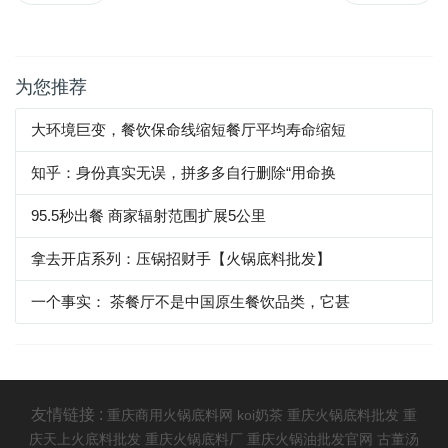
为您推荐
大环境巨变，餐饮保命线缩短餐厅平均寿命缩短
知乎：身份真实无误，拼多多自行删除“用命换
95.5秒出餐 商家辐射范围扩展5公里
拿去开店系列：压锅招财手【火锅底料批发】
一个事实： 茶餐厅不是中国原生餐饮品类，它甚
友情链接 :
重庆商用火锅底料网
koi奶茶
重庆火锅底料批发
重
庆天上火底料批发
重庆火锅底料厂
重庆火锅油批发官网
古董汤