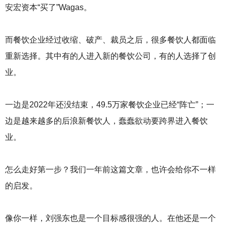
庆
安宏资本“买了”Wagas。
火
锅
底
而餐饮企业经过收缩、破产、裁员之后，很多餐饮人都面临
料
重新选择。其中有的人进入新的餐饮公司，有的人选择了创
厂
，
业。
四
川
火
一边是2022年还没结束，49.5万家餐饮企业已经“阵亡”；一
锅
边是越来越多的后浪新餐饮人，蠢蠢欲动要跨界进入餐饮
底
料
业。
厂
怎么走好第一步？我们一年前这篇文章，也许会给你不一样
的启发。
像你一样，刘强东也是一个目标感很强的人。在他还是一个