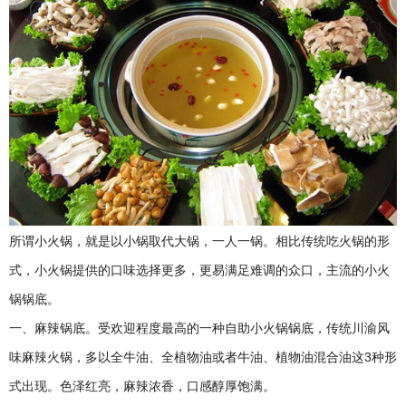
庆
火
锅
底
料
厂
，
四
川
火
锅
底
所谓小火锅，就是以小锅取代大锅，一人一锅。相比传统吃火锅的形
料
厂
式，小火锅提供的口味选择更多，更易满足难调的众口，主流的小火
锅锅底。
一、麻辣锅底。受欢迎程度最高的一种自助小火锅锅底，传统川渝风
味麻辣火锅，多以全牛油、全植物油或者牛油、植物油混合油这3种形
式出现。色泽红亮，麻辣浓香，口感醇厚饱满。