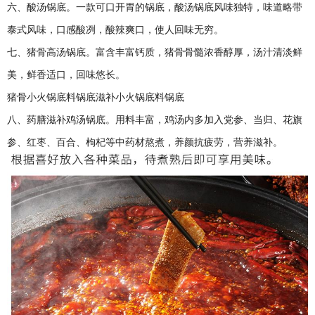
六、酸汤锅底。一款可口开胃的锅底，酸汤锅底风味独特，味道略带
泰式风味，口感酸冽，酸辣爽口，使人回味无穷。
七、猪骨高汤锅底。富含丰富钙质，猪骨骨髓浓香醇厚，汤汁清淡鲜
美，鲜香适口，回味悠长。
猪骨小火锅底料锅底滋补小火锅底料锅底
八、药膳滋补鸡汤锅底。用料丰富，鸡汤内多加入党参、当归、花旗
参、红枣、百合、枸杞等中药材熬煮，养颜抗疲劳，营养滋补。