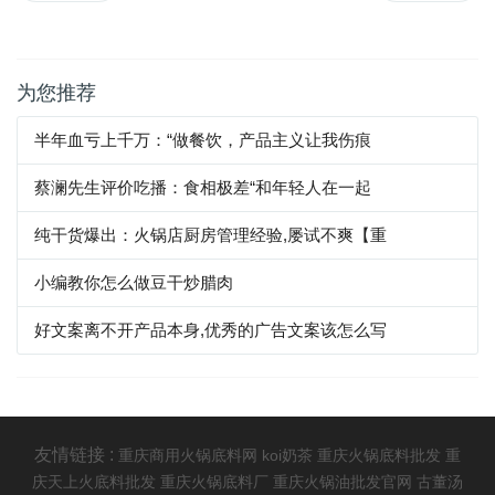
为您推荐
半年血亏上千万：“做餐饮，产品主义让我伤痕
蔡澜先生评价吃播：食相极差“和年轻人在一起
纯干货爆出：火锅店厨房管理经验,屡试不爽【重
小编教你怎么做豆干炒腊肉
好文案离不开产品本身,优秀的广告文案该怎么写
友情链接 :
重庆商用火锅底料网
koi奶茶
重庆火锅底料批发
重
庆天上火底料批发
重庆火锅底料厂
重庆火锅油批发官网
古董汤