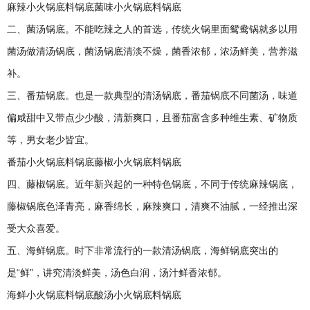
麻辣小火锅底料锅底菌味小火锅底料锅底
二、菌汤锅底。不能吃辣之人的首选，传统火锅里面鸳鸯锅就多以用
菌汤做清汤锅底，菌汤锅底清淡不燥，菌香浓郁，浓汤鲜美，营养滋
补。
三、番茄锅底。也是一款典型的清汤锅底，番茄锅底不同菌汤，味道
偏咸甜中又带点少少酸，清新爽口，且番茄富含多种维生素、矿物质
等，男女老少皆宜。
番茄小火锅底料锅底藤椒小火锅底料锅底
四、藤椒锅底。近年新兴起的一种特色锅底，不同于传统麻辣锅底，
藤椒锅底色泽青亮，麻香绵长，麻辣爽口，清爽不油腻，一经推出深
受大众喜爱。
五、海鲜锅底。时下非常流行的一款清汤锅底，海鲜锅底突出的
是“鲜”，讲究清淡鲜美，汤色白润，汤汁鲜香浓郁。
海鲜小火锅底料锅底酸汤小火锅底料锅底