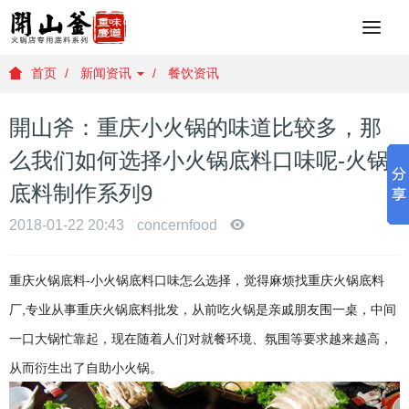
重
庆
火
首页
新闻资讯
餐饮资讯
锅
底
開山斧：重庆小火锅的味道比较多，那
料
批
么我们如何选择小火锅底料口味呢-火锅
发
底料制作系列9
，
重
2018-01-22 20:43
concernfood
庆
火
锅
重庆火锅底料-小火锅底料口味怎么选择，觉得麻烦找重庆火锅底料
底
厂,专业从事重庆火锅底料批发，从前吃火锅是亲戚朋友围一桌，中间
料
厂
一口大锅忙靠起，现在随着人们对就餐环境、氛围等要求越来越高，
家
从而衍生出了自助小火锅。
，
重