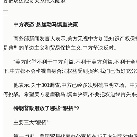
要把双边经贸关系拖入险境。
庆
火
锅
底
中方表态:悬崖勒马慎重决策
料
厂
商务部新闻发言人表示,美方无视中方加强知识产权保
，
是典型的单边主义和贸易保护主义,中方坚决反对。
四
川
火
“美方此举不利于中方利益,不利于美方利益,不利于全
锅
下,中方都不会坐视自身合法权益受到损害,我们已做好充分
底
料
他表示,关于301调查,中方已经多次明确表明立场。
厂
何挑战。希望美方悬崖勒马,慎重决策,不要把双边经贸关
特朗普政府放了哪些“狠招”?
主要三大“狠招”:
第一,“税”。美国贸易代表办公室将在15天内制定对