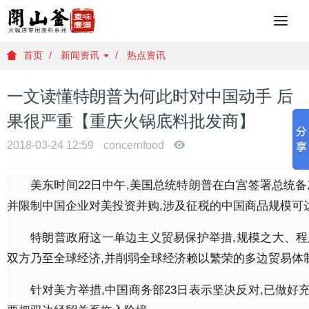
重
庆
火
首页
新闻资讯
热点资讯
锅
底
一文读懂特朗普为何此时对中国动手 后
料
批
果很严重【重庆火锅底料批发商】
发
，
2018-03-24 12:59
concernfood
重
庆
美东时间22日中午,美国总统特朗普在白宫签署总统备忘
火
锅
并限制中国企业对美投资并购,涉及征税的中国商品规模可达
底
料
特朗普政府这一单边主义贸易保护举措,规模之大、程
厂
双方乃至全球经济,并削弱全球经济赖以繁荣的多边贸易体
家
，
针对美方举措,中国商务部23日表示坚决反对,已做好
重