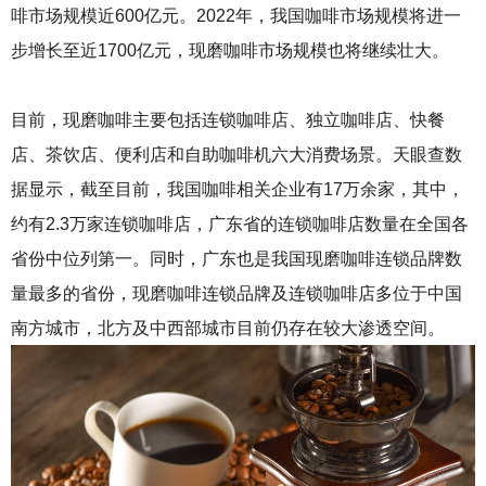
庆
啡市场规模近600亿元。2022年，我国咖啡市场规模将进一
火
步增长至近1700亿元，现磨咖啡市场规模也将继续壮大。
锅
底
料
目前，现磨咖啡主要包括连锁咖啡店、独立咖啡店、快餐
厂
，
店、茶饮店、便利店和自助咖啡机六大消费场景。天眼查数
四
据显示，截至目前，我国咖啡相关企业有17万余家，其中，
川
火
约有2.3万家连锁咖啡店，广东省的连锁咖啡店数量在全国各
锅
省份中位列第一。同时，广东也是我国现磨咖啡连锁品牌数
底
料
量最多的省份，现磨咖啡连锁品牌及连锁咖啡店多位于中国
厂
南方城市，北方及中西部城市目前仍存在较大渗透空间。