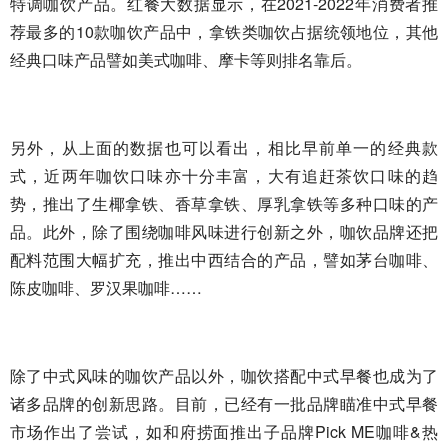
特调咖饮产品。红餐大数据显示，在2021-2022年消费者推
庆
火
荐最多的10款咖饮产品中，拿铁类咖饮占据统领地位，其他
锅
经典口味产品譬如美式咖啡、摩卡等则排名靠后。
底
料
厂
，
另外，从上面的数据也可以看出，相比早前单一的经典款
四
式，近两年咖饮口味亦十分丰富，大有追赶茶饮口味的趋
川
势，推出了生椰拿铁、香草拿铁、厚乳拿铁等多种口味的产
火
锅
品。此外，除了围绕咖啡风味进行创新之外，咖饮品牌还把
底
配料范围大幅扩充，推出中西结合的产品，譬如茅台咖啡、
料
陈皮咖啡、罗汉果咖啡……
厂
除了中式风味的咖饮产品以外，咖饮搭配中式早餐也成为了
诸多品牌的创新思路。目前，已经有一批品牌瞄准中式早餐
市场作出了尝试，如和府捞面推出子品牌Pick ME咖啡&热