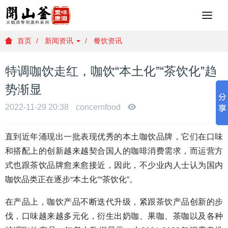
重
庆
火
首页
新闻资讯
餐饮资讯
锅
底
特调咖饮走红，咖饮“本土化”“茶饮化”趋
料
批
势渐显
发
，
2022-11-29 20:38
concernfood
重
庆
直到近年涌现出一批表现优秀的本土咖饮品牌，它们在口味
火
和搭配上的创新越来越契合国人的咖啡消费需求，而运营方
锅
底
式也跟茶饮品牌愈来愈接近，因此，不少业内人士认为国内
料
咖饮品类正在逐步“本土化”“茶饮化”。
厂
家
在产品上，咖饮产品不断迭代升级，紧跟茶饮产品创新的步
，
伐，口味越来越多元化，衍生出奶咖、果咖、茶咖以及各种
重