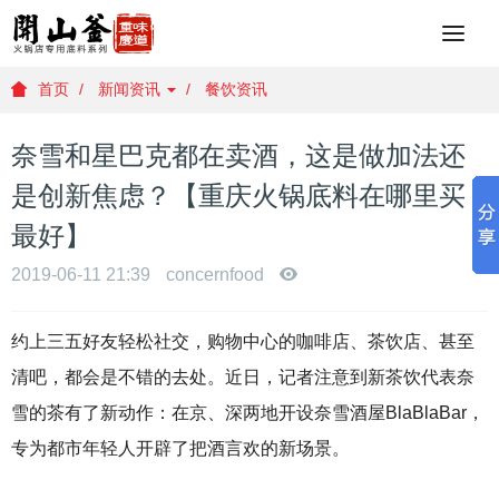
重
庆
火
首页
新闻资讯
餐饮资讯
锅
底
奈雪和星巴克都在卖酒，这是做加法还
料
批
是创新焦虑？【重庆火锅底料在哪里买
发
最好】
，
重
2019-06-11 21:39
concernfood
庆
火
锅
约上三五好友轻松社交，购物中心的咖啡店、茶饮店、甚至
底
清吧，都会是不错的去处。近日，记者注意到新茶饮代表奈
料
厂
雪的茶有了新动作：在京、深两地开设奈雪酒屋BlaBlaBar，
家
专为都市年轻人开辟了把酒言欢的新场景。
，
重