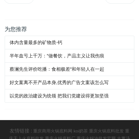
为您推荐
体内含量最多的矿物质-钙
半年血亏上千万：“做餐饮，产品主义让我伤痕
蔡澜先生评价吃播：食相极差“和年轻人在一起
好文案离不开产品本身,优秀的广告文案该怎么写
以党的政治建设为统领 把我们党建设得更加坚强
友情链接 :
重庆商用火锅底料网
koi奶茶
重庆火锅底料批发
重
庆天上火底料批发
重庆火锅底料厂
重庆火锅油批发官网
古董汤