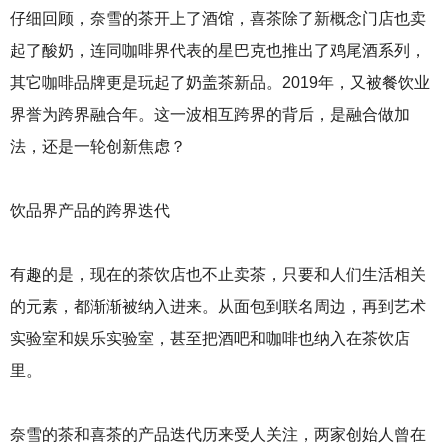
庆
仔细回顾，奈雪的茶开上了酒馆，喜茶除了新概念门店也卖
火
锅
起了酸奶，连同咖啡界代表的星巴克也推出了鸡尾酒系列，
底
其它咖啡品牌更是玩起了奶盖茶新品。2019年，又被餐饮业
料
厂
界誉为跨界融合年。这一波相互跨界的背后，是融合做加
，
法，还是一轮创新焦虑？
四
川
火
饮品界产品的跨界迭代
锅
底
料
有趣的是，现在的茶饮店也不止卖茶，只要和人们生活相关
厂
的元素，都渐渐被纳入进来。从面包到联名周边，再到艺术
实验室和娱乐实验室，甚至把酒吧和咖啡也纳入在茶饮店
里。
奈雪的茶和喜茶的产品迭代历来受人关注，两家创始人曾在